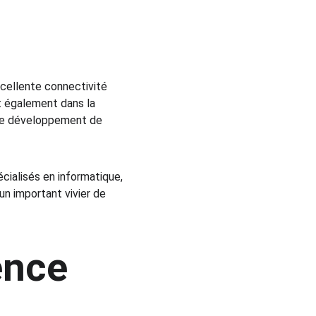
xcellente connectivité 
t également dans la 
r le développement de 
cialisés en informatique, 
 un important vivier de 
ence 