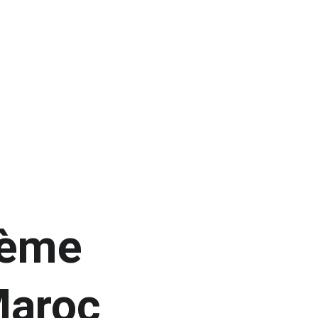
ième 
Maroc 