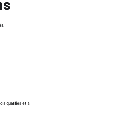
ns
és.
s qualifiés et à 