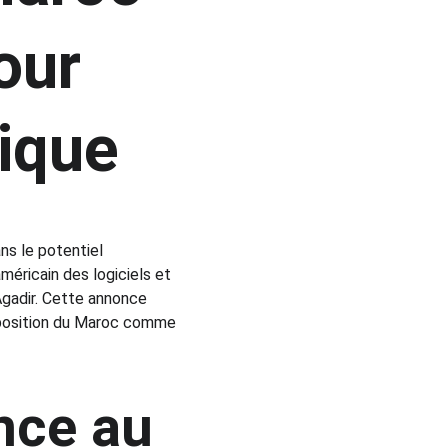
our 
gique
ns le potentiel 
éricain des logiciels et 
gadir. Cette annonce 
 position du Maroc comme 
nce au 