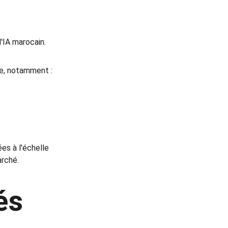
'IA marocain.
te, notamment :
es à l'échelle 
arché.
és 