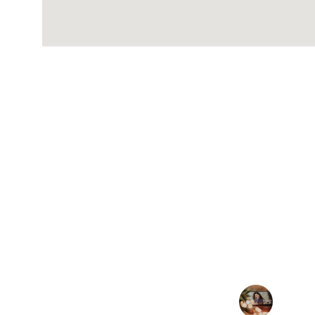
★★★★★
Grâce à espritmaroc, j'ai enfin compris c
dans mon travail quotidi