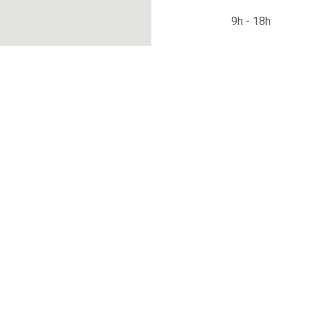
9h - 18h
omment intégrer l'IA 
Les tutoriels sont 
en.