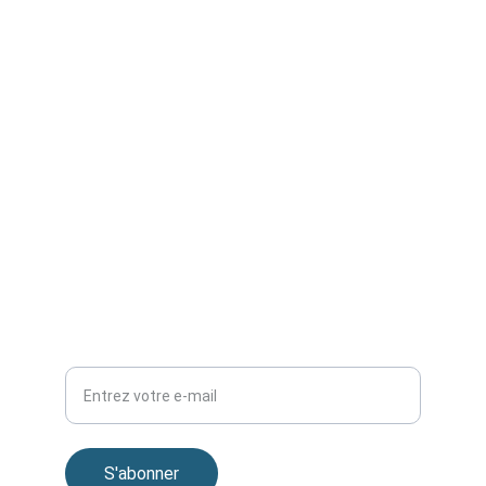
Privacy policy
EMAIL
info@ziadtech.com
+212643534915
TÉLÉPHONE
Votre adresse e-mail
S'abonner