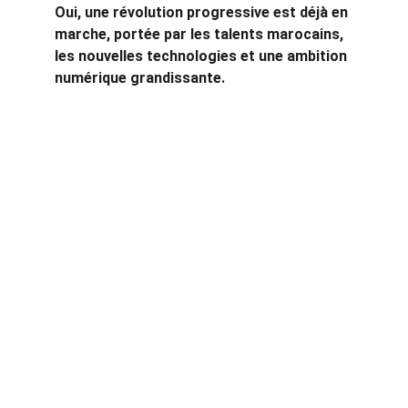
Oui, une révolution progressive est déjà en 
marche, portée par les talents marocains, 
les nouvelles technologies et une ambition 
numérique grandissante.
Contact
Privacy policy
EMAIL
info@ziadtech.com
+212643534915
TÉLÉPHONE